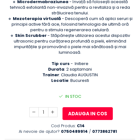
🔹
Microdermabraziunea
- Învață să folosești această
tehnică exfoliantă non-invazivă pentru a revitaliza și a reda
strălucirea tenului.
🔹
Mezoterapia virtuală
- Descoperă cum să aplici seruri și
principii active fără ace, folosind tehnologia de ultimă oră
pentru a stimula regenerarea celulară.
🔹
Skin Scrubber
- Stăpânește utilizarea acestui dispozitiv
ultrasonic pentru curățarea profundă a pielii, eliminând
impuritățile și promovând o piele mai sănătoasă și mai
luminoasă.
Tip curs
- Initiere
Durata
: 2 saptamani
Trainer
: Claudia AUGUSTIN
Locatie
: Bucuresti
IN STOC
ADAUGA IN COS
Cod Produs:
C14
Ai nevoie de ajutor?
0750489914
/
0773862781