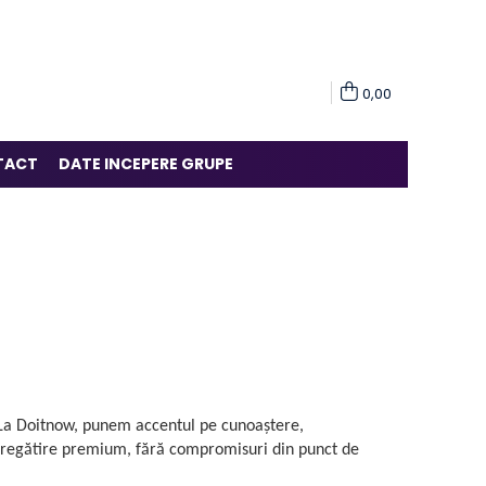
0,00
TACT
DATE INCEPERE GRUPE
 La Doitnow, punem accentul pe cunoaștere,
pregătire premium, fără compromisuri din punct de