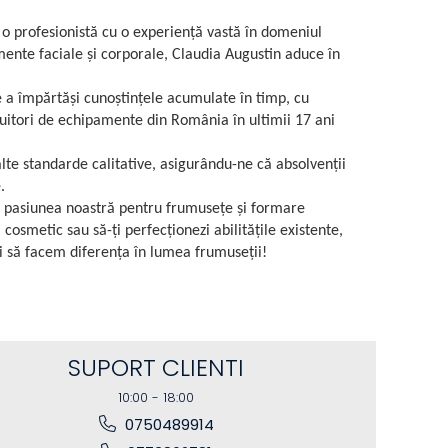
o profesionistă cu o experiență vastă în domeniul
amente faciale și corporale, Claudia Augustin aduce în
 a împărtăși cunoștințele acumulate în timp, cu
ibuitori de echipamente din România în ultimii 17 ani
lte standarde calitative, asigurându-ne că absolvenții
.
și pasiunea noastră pentru frumusețe și formare
cosmetic sau să-ți perfecționezi abilitățile existente,
 să facem diferența în lumea frumuseții!
SUPORT CLIENTI
10:00 - 18:00
0750489914