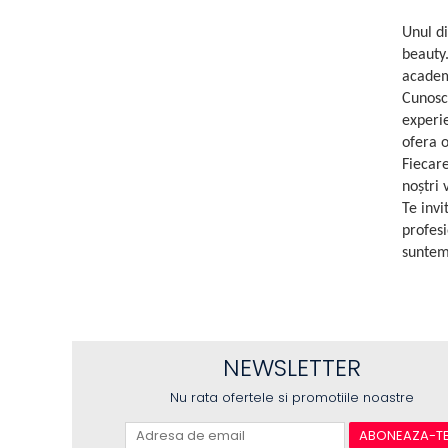
Unul d
beauty.
academ
Cunosc
experie
ofera o
Fiecare
noștri 
Te invi
profesi
suntem
NEWSLETTER
Nu rata ofertele si promotiile noastre