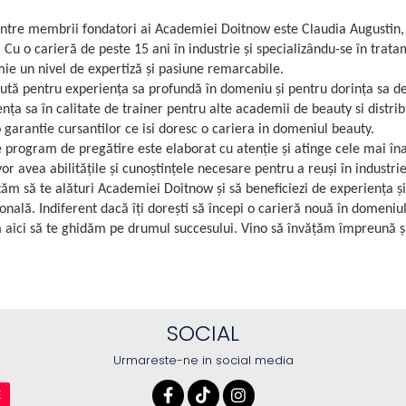
intre membrii fondatori ai Academiei Doitnow este Claudia Augustin, 
 Cu o carieră de peste 15 ani în industrie și specializându-se în trat
ie un nivel de expertiză și pasiune remarcabile.
ută pentru experiența sa profundă în domeniu și pentru dorința sa de
nța sa în calitate de trainer pentru alte academii de beauty si distr
 garantie cursantilor ce isi doresc o cariera in domeniul beauty.
 program de pregătire este elaborat cu atenție și atinge cele mai îna
vor avea abilitățile și cunoștințele necesare pentru a reuși în industrie
tăm să te alături Academiei Doitnow și să beneficiezi de experiența 
onală. Indiferent dacă îți dorești să începi o carieră nouă în domeniul 
 aici să te ghidăm pe drumul succesului. Vino să învățăm împreună și
SOCIAL
Urmareste-ne in social media