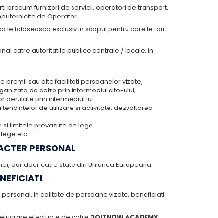
rti precum furnizori de servicii, operatori de transport,
mputernicite de Operator.
sa le foloseasca exclusiv in scopul pentru care le-au
catre autoritatile publice centrale / locale, in
 premii sau alte facilitati persoanelor vizate,
anizate de catre prin intermediul site-ului;
r derulate prin intermediul lui
endintelor de utilizare si activitate, dezvoltarea
 si limitele prevazute de lege
lege etc.
RACTER PERSONAL
niei, dar doar catre state din Uniunea Europeana.
NEFICIATI
r personal, in calitate de persoane vizate, beneficiati
 prelucrare efectuate de catre
DOITNOW ACADEMY