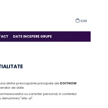
0,00
TACT
DATE INCEPERE GRUPE
TIALITATE
una dintre preocuparile principale ale
DOITNOW
perator de date.
 dumneavoastra cu caracter personal, in contextul
cu denumirea "site-ul".