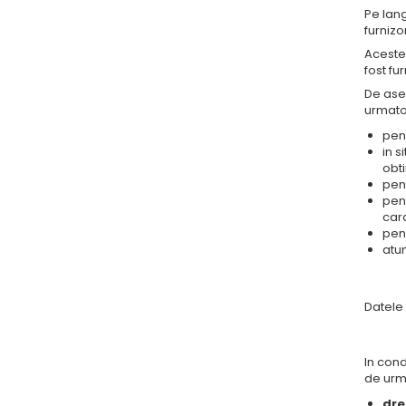
Pe lang
furnizo
Acestea
fost fu
De ase
urmato
pent
in s
obti
pent
pent
cara
pen
atu
Datele 
In cond
de urm
dre