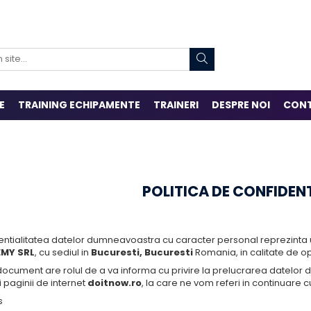
E
TRAINING ECHIPAMENTE
TRAINERI
DESPRE NOI
CON
POLITICA DE CONFIDEN
entialitatea datelor dumneavoastra cu caracter personal reprezinta 
MY SRL
, cu sediul in
Bucuresti, Bucuresti
Romania, in calitate de o
document are rolul de a va informa cu privire la prelucrarea datelor
ii paginii de internet
doitnow.ro
, la care ne vom referi in continuare 
s