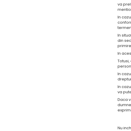
va pre
mentio
In cazu
conform
termenu
In situ
din se
primire
In aces
Totusi
person
In cazu
dreptur
In cazu
va pute
Daca v
dumnea
exprim
Nu inc