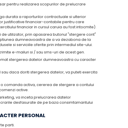
ar pentru realizarea scopurilor de prelucrare
a durata a raporturilor contractuale si ulterior
r justificative financiar-contabile pentru care
citiului financiar in cursul caruia au fost intocmite).
lui de utilizator, prin apasarea butonul "stergere cont"
ca optiunea dumneavoastra de a va dezabona de la
le si serviciile oferite prin intermediul site-ului.
trimite e-mailuri si / sau sms-uri de acest gen.
utomat stergerea datelor dumneavoastra cu caracter
l sau daca doriti stergerea datelor, va puteti exercita
utin o comanda activa, cererea de stergere a contului
 comenzi active.
rketing, va inceta prelucrarea datelor
lucrarile desfasurate de pe baza consimtamantului
RACTER PERSONAL
e parti.