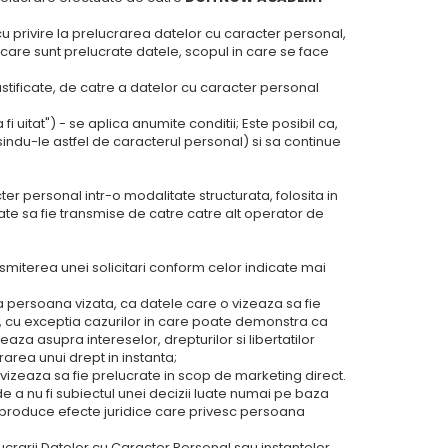
u privire la prelucrarea datelor cu caracter personal,
 care sunt prelucrate datele, scopul in care se face
ustificate, de catre a datelor cu caracter personal
a fi uitat") - se aplica anumite conditii; Este posibil ca,
sindu-le astfel de caracterul personal) si sa continue
er personal intr-o modalitate structurata, folosita in
date sa fie transmise de catre catre alt operator de
nsmiterea unei solicitari conform celor indicate mai
la persoana vizata, ca datele care o vizeaza sa fie
lic, cu exceptia cazurilor in care poate demonstra ca
aza asupra intereselor, drepturilor si libertatilor
rea unui drept in instanta;
o vizeaza sa fie prelucrate in scop de marketing direct.
de a nu fi subiectul unei decizii luate numai pe baza
re produce efecte juridice care privesc persoana
rarii Datelor cu Caracter Personal sau instantelor