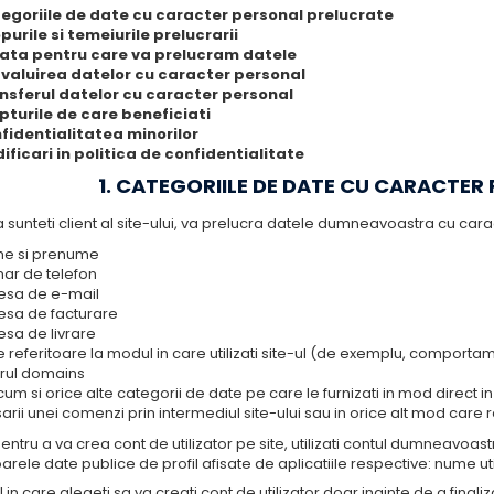
egoriile de date cu caracter personal prelucrate
purile si temeiurile prelucrarii
ata pentru care va prelucram datele
valuirea datelor cu caracter personal
nsferul datelor cu caracter personal
pturile de care beneficiati
fidentialitatea minorilor
ificari in politica de confidentialitate
1. CATEGORIILE DE DATE CU CARACTER
 sunteti client al site-ului, va prelucra datele dumneavoastra cu carac
e si prenume
ar de telefon
esa de e-mail
esa de facturare
esa de livrare
 referitoare la modul in care utilizati site-ul (de exemplu, comport
rul domains
um si orice alte categorii de date pe care le furnizati in mod direct in c
arii unei comenzi prin intermediul site-ului sau in orice alt mod care rez
ntru a va crea cont de utilizator pe site, utilizati contul dumneavo
rele date publice de profil afisate de aplicatiile respective: nume ut
l in care alegeti sa va creati cont de utilizator doar inainte de a fina