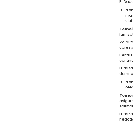
B. Daca
pen
mail
ului.
Temei
furnizat
Va put
coresp
Pentru 
contin
Furniz
dumnea
pen
ofer
Temei
asigura
solutio
Furniza
negati