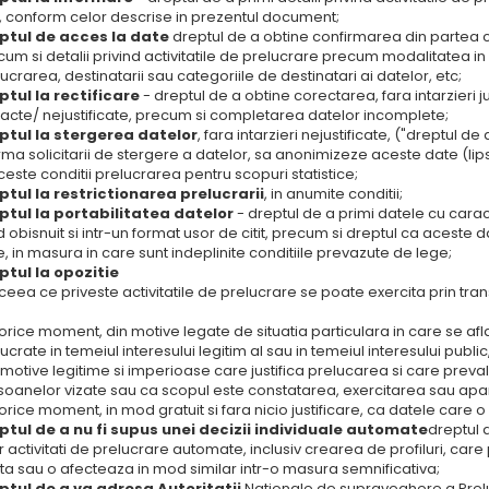
, conform celor descrise in prezentul document;
ptul de acces la date
dreptul de a obtine confirmarea din partea c
um si detalii privind activitatile de prelucrare precum modalitatea in
ucrarea, destinatarii sau categoriile de destinatari ai datelor, etc;
ptul la rectificare
- dreptul de a obtine corectarea, fara intarzieri j
xacte/ nejustificate, precum si completarea datelor incomplete;
ptul la stergerea datelor
, fara intarzieri nejustificate, ("dreptul de 
rma solicitarii de stergere a datelor, sa anonimizeze aceste date (lip
ceste conditii prelucrarea pentru scopuri statistice;
ptul la restrictionarea prelucrarii
, in anumite conditii;
ptul la portabilitatea datelor
- dreptul de a primi datele cu caract
obisnuit si intr-un format usor de citit, precum si dreptul ca aceste 
, in masura in care sunt indeplinite conditiile prevazute de lege;
ptul la opozitie
 ceea ce priveste activitatile de prelucrare se poate exercita prin tra
 orice moment, din motive legate de situatia particulara in care se af
ucrate in temeiul interesului legitim al sau in temeiul interesului pub
motive legitime si imperioase care justifica prelucarea si care prevale
soanelor vizate sau ca scopul este constatarea, exercitarea sau apara
 orice moment, in mod gratuit si fara nicio justificare, ca datele care 
ptul de a nu fi supus unei decizii individuale automate
dreptul 
 activitati de prelucrare automate, inclusiv crearea de profiluri, ca
ta sau o afecteaza in mod similar intr-o masura semnificativa;
ptul de a va adresa Autoritatii
Nationale de supraveghere a Preluc