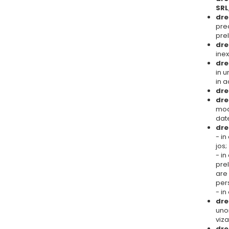
SRL
dre
prec
prel
dre
ine
dre
in u
in a
dre
dre
mod 
date
dre
- in
jos;
- in
prel
are 
per
- in
dre
unor
viza
dre