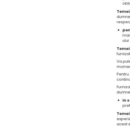
obli
Temei
dumnea
respect
pen
mail
ului.
Temei
furnizat
Va put
momentu
Pentru 
contina
Furniz
dumnea
in 
pref
Temei
experie
acest 