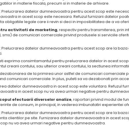
gatiilor in materie fiscala, precum si in materie de arhivare.
: Prelucrarea datelor dumneavoastra pentru acest scop este necesara
voastra in acest scop este necesara. Refuzul furnizarii datelor poat
a obligatiile legale care ii revin si deci in imposibilitatea de a va oferi 
tru activitati de marketing
, respectiv pentru transmiterea, prin 
, sms) de comunicari comerciale privind produsele si serviciile oferi
: Prelucrarea datelor dumneavoastra pentru acest scop are la baz
i.
eti exprima consimtamantul pentru prelucrarea datelor in acest scop
l crearii contului, sau ulterior crearii contului, la sectiunea informati
dezabonarea de la primirea unor astfel de comunicari comerciale pute
nd comunicari comerciale. In plus, puteti sa va dezabonati prin acces
area datelor dumneavoastra in acest scop este voluntara. Refuzul fur
voastra in acest scop nu va avea urmari negative pentru dumneavo
scopul efectuarii diverselor analize
, raportari privind modul de fun
erinte de consum, in principal, in vederea imbunatatiri experientei ofe
: Prelucrarea datelor dumneavoastra pentru acest scop are la baza i
nta clientilor pe site. Furnizarea datelor dumneavoastra in acest scop
scop nu va avea urmari negative pentru dumneavoastra.