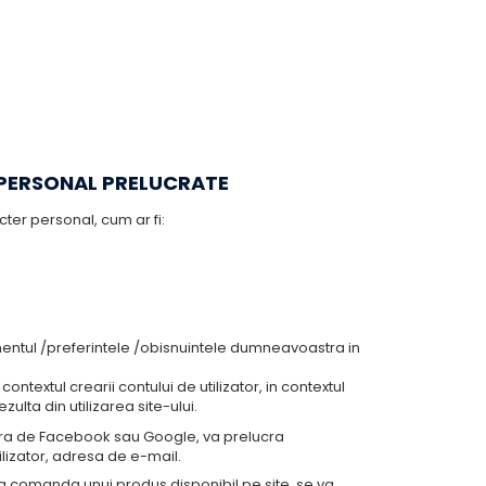
 PERSONAL PRELUCRATE
ter personal, cum ar fi:
amentul /preferintele /obisnuintele dumneavoastra in
ontextul crearii contului de utilizator, in contextul
ulta din utilizarea site-ului.
astra de Facebook sau Google, va prelucra
ilizator, adresa de e-mail.
liza comanda unui produs disponibil pe site, se va