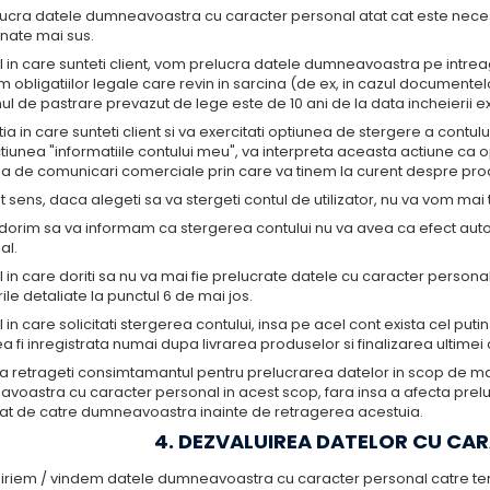
lucra datele dumneavoastra cu caracter personal atat cat este neces
nate mai sus.
l in care sunteti client, vom prelucra datele dumneavoastra pe intreag
 obligatiilor legale care revin in sarcina (de ex, in cazul documentelo
l de pastrare prevazut de lege este de 10 ani de la data incheierii exer
atia in care sunteti client si va exercitati optiunea de stergere a contu
ctiunea "informatiile contului meu", va interpreta aceasta actiune 
a de comunicari comerciale prin care va tinem la curent despre produse
t sens, daca alegeti sa va stergeti contul de utilizator, nu va vom mai 
, dorim sa va informam ca stergerea contului nu va avea ca efect a
al.
l in care doriti sa nu va mai fie prelucrate datele cu caracter persona
ile detaliate la punctul 6 de mai jos.
l in care solicitati stergerea contului, insa pe acel cont exista cel p
a fi inregistrata numai dupa livrarea produselor si finalizarea ultimei
a retrageti consimtamantul pentru prelucrarea datelor in scop de ma
voastra cu caracter personal in acest scop, fara insa a afecta pre
at de catre dumneavoastra inainte de retragerea acestuia.
4. DEZVALUIREA DATELOR CU CA
hiriem / vindem datele dumneavoastra cu caracter personal catre tert