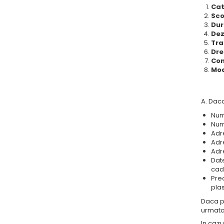
Cat
Sco
Dur
Dez
Tra
Dre
Con
Mod
A. Daca
Num
Num
Adr
Adr
Adr
Date
cad
Prec
plas
Daca pe
urmatoa
In cazu