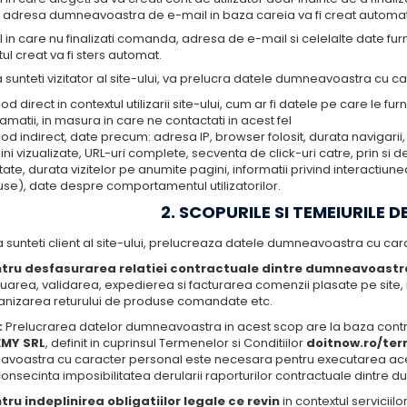
ta adresa dumneavoastra de e-mail in baza careia va fi creat automat
l in care nu finalizati comanda, adresa de e-mail si celelalte date fur
tul creat va fi sters automat.
 sunteti vizitator al site-ului, va prelucra datele dumneavoastra cu ca
od direct in contextul utilizarii site-ului, cum ar fi datele pe care le furn
amatii, in masura in care ne contactati in acest fel
od indirect, date precum: adresa IP, browser folosit, durata navigarii, i
ni vizualizate, URL-uri complete, secventa de click-uri catre, prin si de
ate, durata vizitelor pe anumite pagini, informatii privind interactiunea
se), date despre comportamentul utilizatorilor.
2. SCOPURILE SI TEMEIURILE D
 sunteti client al site-ului, prelucreaza datele dumneavoastra cu car
tru desfasurarea relatiei contractuale dintre dumneavoast
luarea, validarea, expedierea si facturarea comenzii plasate pe site
anizarea returului de produse comandate etc.
:
Prelucrarea datelor dumneavoastra in acest scop are la baza contr
MY SRL
, definit in cuprinsul Termenelor si Conditiilor
doitnow.ro/ter
voastra cu caracter personal este necesara pentru executarea acestu
onsecinta imposibilitatea derularii raporturilor contractuale dintre
tru indeplinirea obligatiilor legale ce revin
in contextul serviciilo