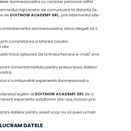
tele dumneavoastra cu caracter personal astfel:
intermediul mijloacelor de comunicare la distanta (e-
ite de
DOITNOW ACADEMY SRL
, prin intermediul site-
a consimtamantul dumneavoastra, daca alegeti sa-l
prin completarea si bifarea casutei
 site.
ti folosi optiunea de la finalul fiecarui e-mail/ sms
nizarii consimtamantului pentru prelucrarea datelor
astra.
raficul si a imbunatati experienta dumneavoastra
nteresul legitim al
DOITNOW ACADEMY SRL
de a
ent experienta vizitatorilor site-ului, inclusiv prin
izarii datelor pentru acest scop nu va avea urmari
ELUCRAM DATELE