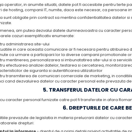
a operator, in anumite situatii, datele pot fi accesibile pentru terte pa
ri de hosting, companii IT, numite, daca este necesar, ca persoane i
 sunt obligate prin contract sa mentina confidentialitatea datelor si 
rnizate.
menea, am putea dezvalui datele dumneavoastra cu caracter personal 
arele cazuri exemplificativ enumerate:
ru administrarea site-ului
ituatiile in care aceasta comunicare ar fi necesara pentru atribuirea de
nute ca urmare a participarii lor la diverse campanii promotionale org
ru mentinerea, personalizarea si imbunatatirea site-ului si a serviciilo
ru efectuarea analizei datelor, testarea si cercetarea, monitorizarea t
cteristicilor de siguranta si autentificarea utilizatorilor
tru transmiterea de comunicari comerciale de marketing, in conditiile
nci cand dezvaluirea datelor cu caracter personal este prevazuta de 
5. TRANSFERUL DATELOR CU CA
cu caracter personal furnizate catre pot fi transferate in afara Roma
6. DREPTURILE DE CARE BE
itiile prevazute de legislatia in materia prelucrarii datelor cu caracte
atoarele drepturi:
ptul la informare
- dreptul de a primi detalii privind activitatile de