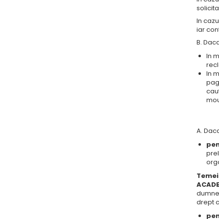
solici
In cazu
iar con
B. Daca
In m
recl
In m
pagi
caut
mou
A. Daca
pen
pre
org
Temei
ACADE
dumnea
drept c
pen