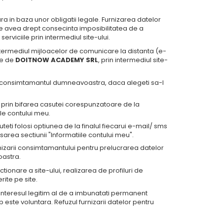
 in baza unor obligatii legale. Furnizarea datelor
e avea drept consecinta imposibilitatea de a
serviciile prin intermediul site-ului.
intermediul mijloacelor de comunicare la distanta (e-
te de
DOITNOW ACADEMY SRL
, prin intermediul site-
a consimtamantul dumneavoastra, daca alegeti sa-l
 prin bifarea casutei corespunzatoare de la
ile contului meu.
ti folosi optiunea de la finalul fiecarui e-mail/ sms
area sectiunii "Informatiile contului meu".
nizarii consimtamantului pentru prelucrarea datelor
astra.
ctionare a site-ului, realizarea de profiluri de
rite pe site.
nteresul legitim al de a imbunatati permanent
 este voluntara. Refuzul furnizarii datelor pentru