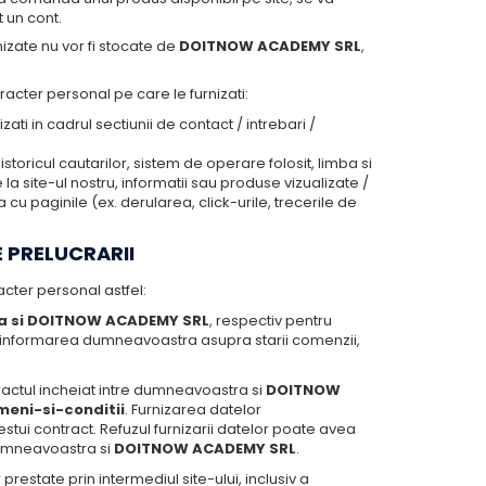
 un cont.
nizate nu vor fi stocate de
DOITNOW ACADEMY SRL
,
racter personal pe care le furnizati:
izati in cadrul sectiunii de contact / intrebari /
storicul cautarilor, sistem de operare folosit, limba si
 la site-ul nostru, informatii sau produse vizualizate /
 cu paginile (ex. derularea, click-urile, trecerile de
E PRELUCRARII
acter personal astfel:
ra si DOITNOW ACADEMY SRL
, respectiv pentru
, informarea dumneavoastra asupra starii comenzii,
actul incheiat intre dumneavoastra si
DOITNOW
meni-si-conditii
. Furnizarea datelor
i contract. Refuzul furnizarii datelor poate avea
 dumneavoastra si
DOITNOW ACADEMY SRL
.
r prestate prin intermediul site-ului, inclusiv a