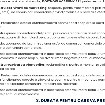
 sunteti vizitator al site-ului,
DOITNOW ACADEMY SRL
prelucreaza da
tru activitati de marketing
, respectiv pentru transmiterea, prin 
, sms), de comunicari comerciale privind produsele si serviciile ofer
: Prelucrarea datelor dumneavoastra pentru acest scop are la baz
i.
eti exprima consimtamantul pentru prelucrarea datelor in acest scop 
unzatoare din formularul pentru abonarea la newsletter disponibil pe
dezabonarea de la primirea unor astfel de comunicari comerciale pute
and comunicari comerciale.
area datelor dumneavoastra in acest scop este voluntara. Refuzul fur
voastra in acest scop nu va avea urmari negative pentru dumneavo
tru rezolvarea plangerilor
, reclamatiilor si pentru a monitoriza t
ita pe site.
: Prelucrarea datelor dumneavoastra pentru acest scop are la baza i
 functionarea corecta a site-ului, precum si pentru a imbunatati perman
narea diferitelor comentarii, intrebari sau reclamatii.
rea datelor dumneavoastra in acest scop este voluntara. Refuzul furn
ve pentru dumneavoastra.
3. DURATA PENTRU CARE VA PR