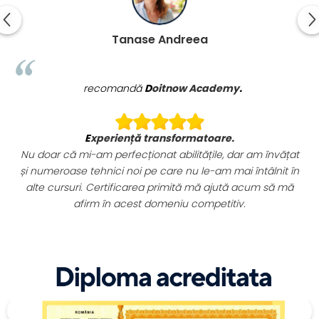
Mares Iulia
recomandă
Doitnow Academy
.
Sunt foarte mulțumită de cursurile de cosmeti
m învățat
achiziționate.
tâlnit în
Tutorialele sunt foarte detaliate și am primit întotd
um să mă
răspunsuri la întrebările mele în timp util.
Certificatul de acreditare este un plus enorm pen
cariera mea. Recomand cu încredere!