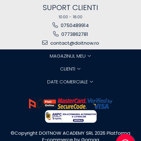
SUPORT CLIENTI
10:00 - 18:00
0750489914
0773862781
contact@doitnow.ro
MAGAZINUL MEU
CLIENTI
DATE COMERCIALE
©Copyright DOITNOW ACADEMY SRL 2026
Platforma
E-commerce by
Gomag