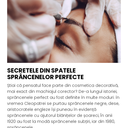
SECRETELE DIN SPATELE
SPRÂNCENELOR PERFECTE
Știai că pensatul face parte din cosmetica decorativă,
mai exact din machiajul corector? De-a lungul istoriei,
sprâncenele perfect au fost definite în multe moduri: în
vremea Cleopatrei se purtau sprâncenele negre, dese,
aristocratele engleze își puneau în evidență
sprâncenele cu ajutorul blănițelor de șoareci, În anii
1920 au fost la modă sprâncenele subțiri, iar din 1980,
sprâncenele...