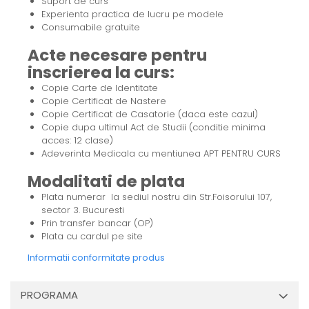
Suport de curs
Experienta practica de lucru pe modele
Consumabile gratuite
Acte necesare pentru
inscrierea la curs:
Copie Carte de Identitate
Copie Certificat de Nastere
Copie Certificat de Casatorie (daca este cazul)
Copie dupa ultimul Act de Studii (conditie minima
acces: 12 clase)
Adeverinta Medicala cu mentiunea APT PENTRU CURS
Modalitati de plata
Plata numerar la sediul nostru din Str.Foisorului 107,
sector 3. Bucuresti
Prin transfer bancar (OP)
Plata cu cardul pe site
Informatii conformitate produs
PROGRAMA