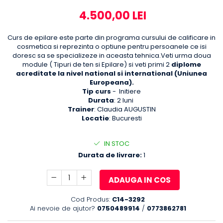
4.500,00 LEI
Curs de epilare este parte din programa cursului de calificare in
cosmetica si reprezinta o optiune pentru persoanele ce isi
doresc sa se specializeze in aceasta tehnica.Veti urma doua
module ( Tipuri de ten si Epilare) si veti primi 2
diplome
acreditate la nivel national si international (Uniunea
Europeana).
Tip curs
- Initiere
Durata
: 2 luni
Trainer
: Claudia AUGUSTIN
Locatie
: Bucuresti
IN STOC
Durata de livrare:
1
ADAUGA IN COS
Cod Produs:
C14-3292
Ai nevoie de ajutor?
0750489914
/
0773862781