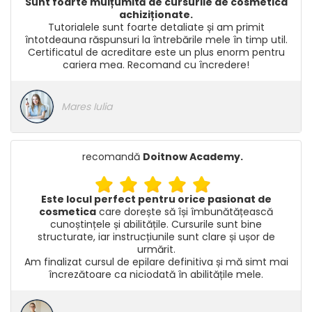
Sunt foarte mulțumită de cursurile de cosmetica
achiziționate.
Tutorialele sunt foarte detaliate și am primit
întotdeauna răspunsuri la întrebările mele în timp util.
Certificatul de acreditare este un plus enorm pentru
cariera mea. Recomand cu încredere!
Mares Iulia
recomandă
Doitnow Academy
.
Este locul perfect pentru orice pasionat de
cosmetica
care dorește să își îmbunătățească
cunoștințele și abilitățile. Cursurile sunt bine
structurate, iar instrucțiunile sunt clare și ușor de
urmărit.
Am finalizat cursul de epilare definitiva și mă simt mai
încrezătoare ca niciodată în abilitățile mele.