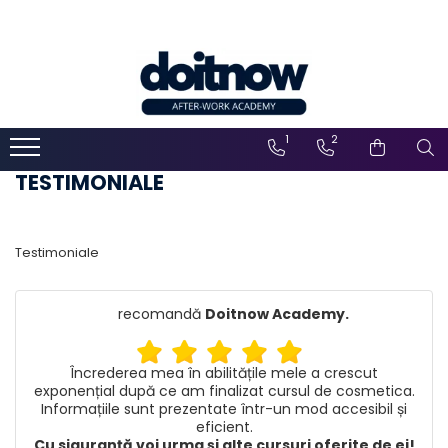
1
2
TESTIMONIALE
Testimoniale
recomandă
Doitnow Academy
.
Încrederea mea în abilitățile mele a crescut
exponențial după ce am finalizat cursul de cosmetica.
Informațiile sunt prezentate într-un mod accesibil și
eficient.
Cu siguranță voi urma și alte cursuri oferite de ei!