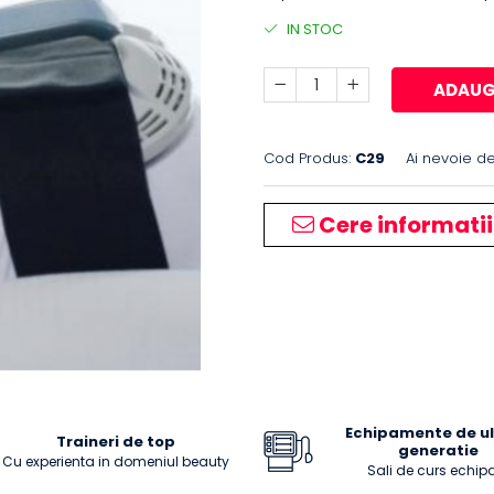
IN STOC
ADAUG
Cod Produs:
C29
Ai nevoie de
Cere informatii
Echipamente de u
Traineri de top
generatie
Cu experienta in domeniul beauty
Sali de curs echip