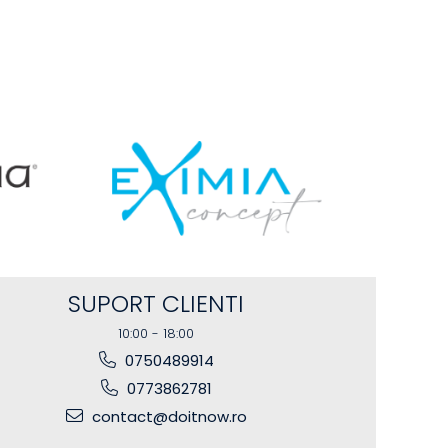
SUPORT CLIENTI
10:00 - 18:00
0750489914
0773862781
contact@doitnow.ro