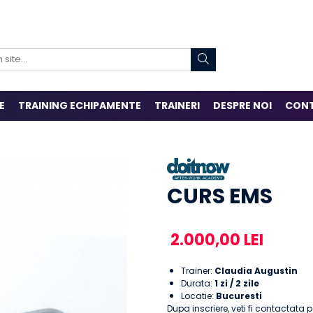
E
TRAINING ECHIPAMENTE
TRAINERI
DESPRE NOI
CON
CURS EMS
2.000,00 LEI
Trainer:
Claudia Augustin
Durata:
1 zi / 2 zile
Locatie:
Bucuresti
Dupa inscriere, veti fi contactata 