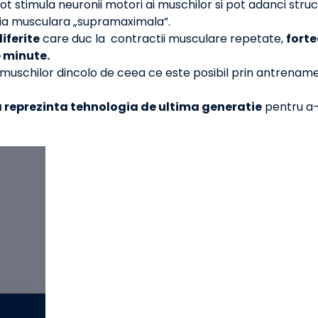
pot stimula neuronii motori ai muschilor si pot adanci str
ia musculara „supramaximala”.
iferite
care duc la contractii musculare repetate,
forte
e minute.
uschilor dincolo de ceea ce este posibil prin antrename
reprezinta tehnologia de ultima generatie
pentru a-t