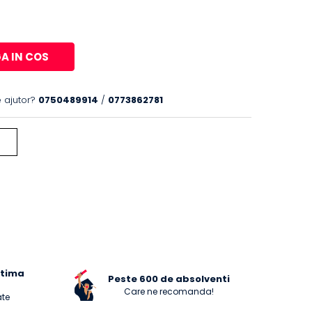
A IN COS
 ajutor?
0750489914
/
0773862781
ltima
Peste 600 de absolventi
Care ne recomanda!
ate