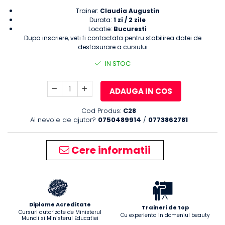
Trainer:
Claudia Augustin
Durata:
1 zi / 2 zile
Locatie:
Bucuresti
Dupa inscriere, veti fi contactata pentru stabilirea datei de
desfasurare a cursului
IN STOC
ADAUGA IN COS
Cod Produs:
C28
Ai nevoie de ajutor?
0750489914
/
0773862781
Cere informatii
Diplome Acreditate
Traineri de top
Cursuri autorizate de Ministerul
Cu experienta in domeniul beauty
Muncii si Ministerul Educatiei